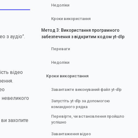
Недоліки
Кроки використання
Метод 3: Використання програмного
о з аудіо”.
забезпечення з відкритим кодом yt-dlp
Переваги
Недоліки
ість відео
Кроки використання
рення.
ео
Завантажте виконуваний файл yt-dlp
з невеликого
Запустіть yt-dlp за допомогою
командного рядка
Перевірте, чи встановлення пройшло
о ви захопите
успішно
Завантаження відео