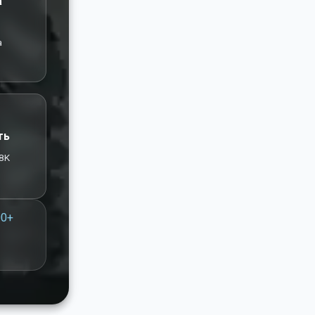
а
а
ть
8K
00+