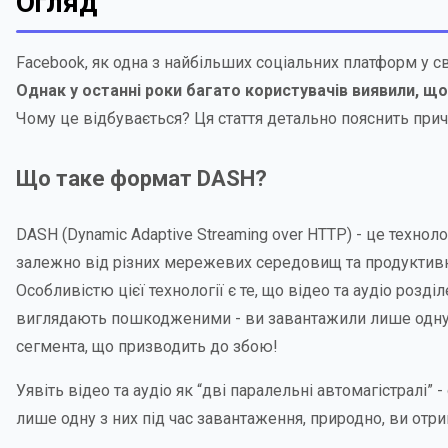
Огляд
Facebook, як одна з найбільших соціальних платформ у с
Однак у останні роки багато користувачів виявили, що
Чому це відбувається? Ця стаття детально пояснить прич
Що таке формат DASH?
DASH (Dynamic Adaptive Streaming over HTTP) - це технол
залежно від різних мережевих середовищ та продуктивн
Особливістю цієї технології є те, що відео та аудіо роз
виглядають пошкодженими - ви завантажили лише одну 
сегмента, що призводить до збою!
Уявіть відео та аудіо як “дві паралельні автомагістралі”
лише одну з них під час завантаження, природно, ви отрим