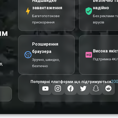
Надшвидке
Безпечно т
завантаження
надійно
Багатопотокове
Без реклами т
прискорення
вірусів
ям
Розширення
Висока якіс
браузера
Підтримка 4K/
Зручно, швидко,
в,
безпечно
20
Популярні платформи що підтримуються