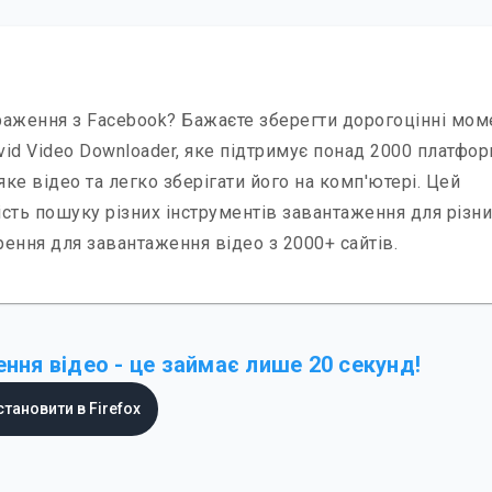
раження з Facebook? Бажаєте зберегти дорогоцінні мом
d Video Downloader, яке підтримує понад 2000 платфор
е відео та легко зберігати його на комп'ютері. Цей
ість пошуку різних інструментів завантаження для різни
рення для завантаження відео з 2000+ сайтів.
ння відео - це займає лише 20 секунд!
становити в Firefox