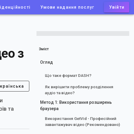
іденційності
Умови надання послуг
Увійти
ео з
Зміст
Огляд
Що таке формат DASH?
країнська
Як вирішити проблему розділення
аудіо та відео?
и
Метод 1: Використання розширень
оїв та
браузера
Використання GetVid - Професійний
завантажувач відео (Рекомендовано)