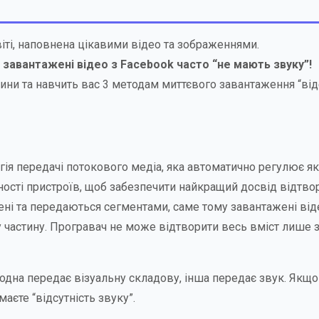
віті, наповнена цікавими відео та зображеннями.
 завантажені відео з Facebook часто “не мають звуку”!
ини та навчить вас 3 методам миттєвого завантаження “віде
огія передачі потокового медіа, яка автоматично регулює як
ості пристроїв, щоб забезпечити найкращий досвід відтво
ділені та передаються сегментами, саме тому завантажені від
частину. Програвач не може відтворити весь вміст лише 
 - одна передає візуальну складову, інша передає звук. Якщ
аєте “відсутність звуку”.