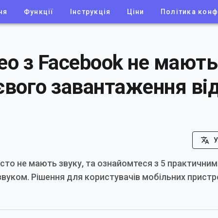
ня
Функції
Інструкція
Ціни
Політика конф
ео з Facebook не мають
євого завантаження від
У
асто не мають звуку, та ознайомтеся з 5 практичним
 звуком. Рішення для користувачів мобільних пристр