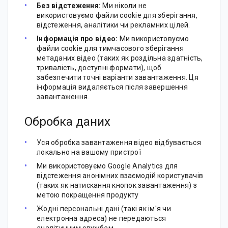
Без відстеження:
Ми ніколи не
використовуємо файли cookie для зберігання,
відстеження, аналітики чи рекламних цілей.
Інформація про відео:
Ми використовуємо
файли cookie для тимчасового зберігання
метаданих відео (таких як роздільна здатність,
тривалість, доступні формати), щоб
забезпечити точні варіанти завантаження. Ця
інформація видаляється після завершення
завантаження.
Обробка даних
Уся обробка завантаження відео відбувається
локально на вашому пристрої
Ми використовуємо Google Analytics для
відстеження анонімних взаємодій користувачів
(таких як натискання кнопок завантаження) з
метою покращення продукту
Жодні персональні дані (такі як ім'я чи
електронна адреса) не передаються