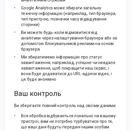
аналітичним службам
Google Analytics може збирати загальну
технічну інформацію (наприклад, тип браузера,
тип пристрою, позначки часу відвідування
сторінки)
Ви можете будь-коли відмовитися від
аналітики через налаштування браузера або за
допомогою блокувальників реклами на основі
браузера
Ми збиратимемо інформацію про статус
завантаження, наприклад, успішне чи невдале
завантаження, щоб покращити наш сервіс, і
вона буде додаватися до URL-адреси відео, і
це буде анонімно
Ваш контроль
Ви зберігаєте повний контроль над своїми даними:
Вся обробка відбувається локально на вашому
пристрої, вам не потрібно турбуватися про те,
що ваші дані будуть передані іншим особам.