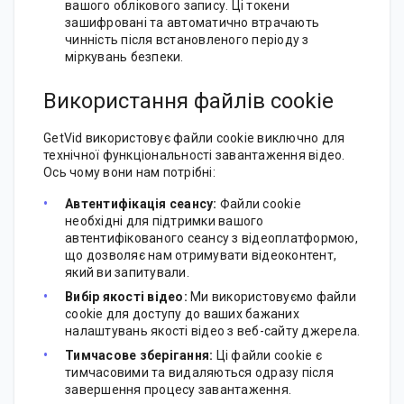
вашого облікового запису. Ці токени
зашифровані та автоматично втрачають
чинність після встановленого періоду з
міркувань безпеки.
Використання файлів cookie
GetVid використовує файли cookie виключно для
технічної функціональності завантаження відео.
Ось чому вони нам потрібні:
Автентифікація сеансу:
Файли cookie
необхідні для підтримки вашого
автентифікованого сеансу з відеоплатформою,
що дозволяє нам отримувати відеоконтент,
який ви запитували.
Вибір якості відео:
Ми використовуємо файли
cookie для доступу до ваших бажаних
налаштувань якості відео з веб-сайту джерела.
Тимчасове зберігання:
Ці файли cookie є
тимчасовими та видаляються одразу після
завершення процесу завантаження.