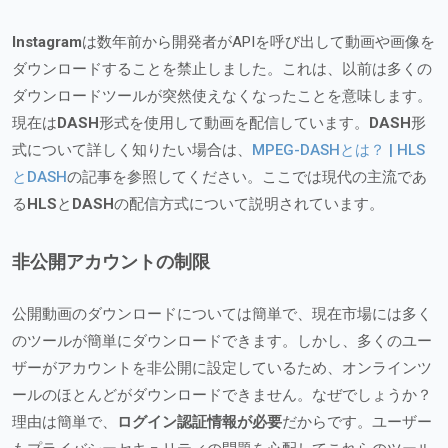
Instagram
は数年前から開発者がAPIを呼び出して動画や画像を
ダウンロードすることを禁止しました。これは、以前は多くの
ダウンロードツールが突然使えなくなったことを意味します。
現在は
DASH
形式を使用して動画を配信しています。
DASH
形
式について詳しく知りたい場合は、
MPEG-DASHとは？ | HLS
とDASH
の記事を参照してください。ここでは現代の主流であ
る
HLS
と
DASH
の配信方式について説明されています。
非公開アカウントの制限
公開動画のダウンロードについては簡単で、現在市場には多く
のツールが簡単にダウンロードできます。しかし、多くのユー
ザーがアカウントを非公開に設定しているため、オンラインツ
ールのほとんどがダウンロードできません。なぜでしょうか？
理由は簡単で、
ログイン認証情報が必要
だからです。ユーザー