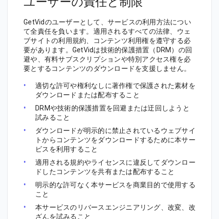
ユーザーの責任と制限
GetVidのユーザーとして、サービスの利用方法につい
て全責任を負います。適用されるすべての法律、ウェ
ブサイトの利用規約、コンテンツ利用権を遵守する必
要があります。GetVidは技術的保護措置（DRM）の回
避や、有料サブスクリプションや特別アクセス権を必
要とするコンテンツのダウンロードを支援しません。
適切な許可や権利なしに著作権で保護された素材を
ダウンロードまたは配布すること
DRMや技術的保護措置を回避または迂回しようと
試みること
ダウンロードが明示的に禁止されているウェブサイ
トからコンテンツをダウンロードするために本サー
ビスを利用すること
適用される規約やライセンスに違反してダウンロー
ドしたコンテンツを共有または配布すること
明示的な許可なく本サービスを商業目的で使用する
こと
本サービスのリバースエンジニアリング、改変、改
ざんを試みること