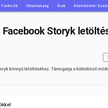
Funkciók
Oktatóanyag
Árak
Adatvédelmi Szab
 Facebook Storyk letölté
toryk könnyű letöltéséhez. Támogatja a különböző mód
ökkel