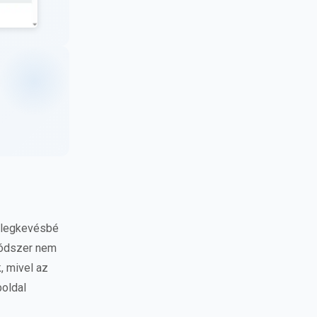
a legkevésbé
 módszer nem
, mivel az
boldal