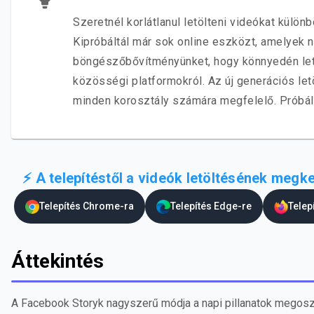
Szeretnél korlátlanul letölteni videókat külö
Kipróbáltál már sok online eszközt, amelye
böngészőbővítményünket, hogy könnyedén letö
közösségi platformokról. Az új generációs le
minden korosztály számára megfelelő. Próbál
⚡ A telepítéstől a videók letöltésének me
Telepítés Chrome-ra
Telepítés Edge-re
Telep
Áttekintés
A Facebook Storyk nagyszerű módja a napi pillanatok megosztá