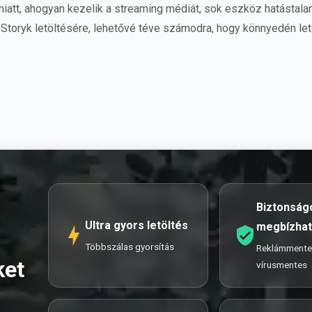
tt, ahogyan kezelik a streaming médiát, sok eszköz hatástalann
Storyk letöltésére, lehetővé téve számodra, hogy könnyedén let
Biztonság
Ultra gyors letöltés
megbízha
Többszálas gyorsítás
Reklámmente
ket
vírusmentes