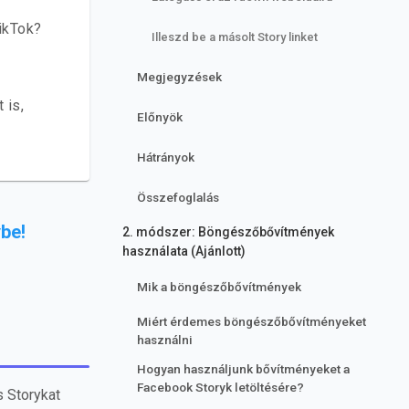
TikTok?
Illeszd be a másolt Story linket
Megjegyzések
ő
 is,
Előnyök
Hátrányok
Összefoglalás
be!
2. módszer: Böngészőbővítmények
használata (Ajánlott)
Mik a böngészőbővítmények
Miért érdemes böngészőbővítményeket
használni
Hogyan használjunk bővítményeket a
Facebook Storyk letöltésére?
s Storykat