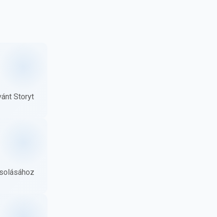
ánt Storyt
ásolásához