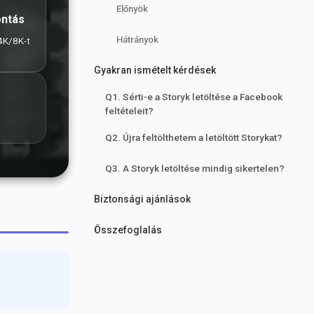
Előnyök
ontás
Hátrányok
4K/8K-t
Gyakran ismételt kérdések
Q1. Sérti-e a Storyk letöltése a Facebook
feltételeit?
Q2. Újra feltölthetem a letöltött Storykat?
Q3. A Storyk letöltése mindig sikertelen?
Biztonsági ajánlások
Összefoglalás