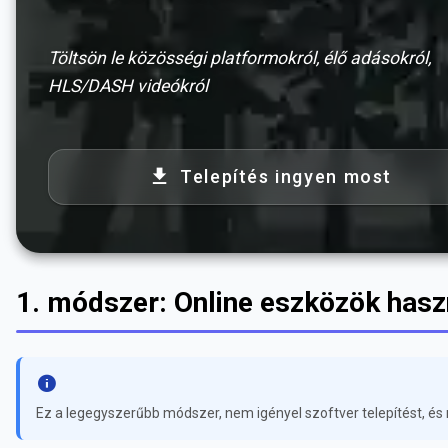
Töltsön le közösségi platformokról, élő adásokról,
HLS/DASH videókról
Telepítés ingyen most
1. módszer: Online eszközök has
Ez a legegyszerűbb módszer, nem igényel szoftver telepítést, é