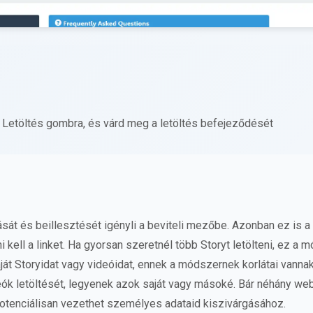
s a Letöltés gombra, és várd meg a letöltés befejeződését
sát és beillesztését igényli a beviteli mezőbe. Azonban ez is 
kell a linket. Ha gyorsan szeretnél több Storyt letölteni, ez a
saját Storyidat vagy videóidat, ennek a módszernek korlátai vannak
deók letöltését, legyenek azok saját vagy másoké. Bár néhány we
 potenciálisan vezethet személyes adataid kiszivárgásához.