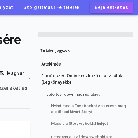
ályzat
Szolgáltatási Feltételek
Bejelentkezés
sére
Tartalomjegyzék
Áttekintés
Magyar
1. módszer: Online eszközök használata
(Legkönnyebb)
szereket és
Letöltés fdown használatával
Nyisd meg a Facebookot és keresd meg
a letölteni kívánt Storyt
Másold a Story weboldal linkjét
Látogass el az fdown weboldalra