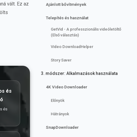
á vált. Ez az
Ajánlott bővítmények
ölts
Telepítés és használat
GetVid - A professzionális videóletöltő
(Első választás)
Video DownloadHelper
Story Saver
3. módszer: Alkalmazások használata
4K Video Downloader
os és
tó
Előnyök
s és
Hátrányok
SnapDownloader