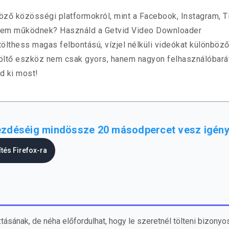
nböző közösségi platformokról, mint a Facebook, Instagram, 
k nem működnek? Használd a Getvid Video Downloader
lthess magas felbontású, vízjel nélküli videókat különböz
töltő eszköz nem csak gyors, hanem nagyon felhasználóbarát
d ki most!
gkezdéséig mindössze 20 másodpercet vesz igény
ítés Firefox-ra
sának, de néha előfordulhat, hogy le szeretnél tölteni bizonyo