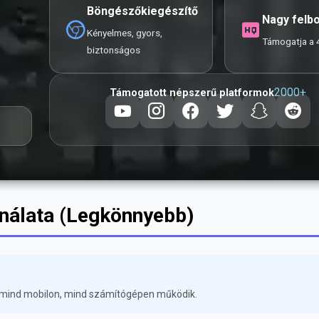
Böngészőkiegészítő
Nagy felb
Kényelmes, gyors,
Támogatja a 
biztonságos
2000+
Támogatott népszerű platformok
ználata (Legkönnyebb)
s mind mobilon, mind számítógépen működik.