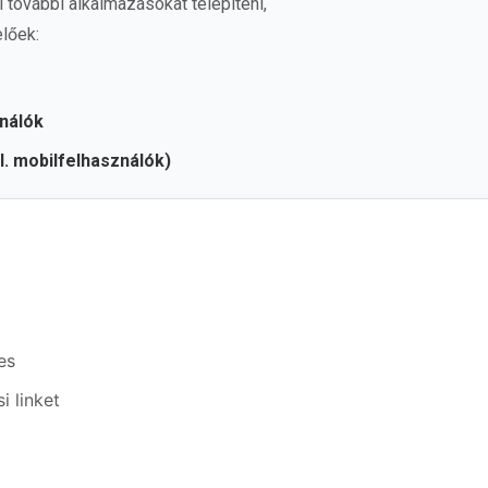
l további alkalmazásokat telepíteni,
lőek:
ználók
l. mobilfelhasználók)
es
i linket