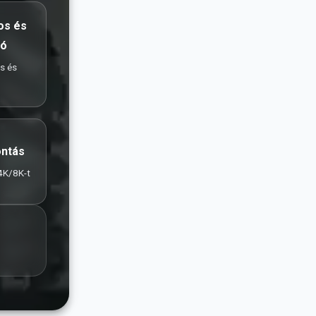
os és
tó
s és
ontás
4K/8K-t