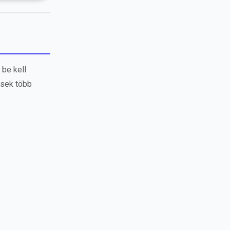
 be kell
lisek több