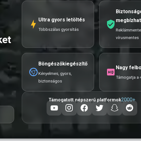
Biztonság
Ultra gyors letöltés
megbízha
Többszálas gyorsítás
Reklámmente
ket
vírusmentes
Böngészőkiegészítő
Nagy felb
Kényelmes, gyors,
Támogatja a 
biztonságos
2000+
Támogatott népszerű platformok