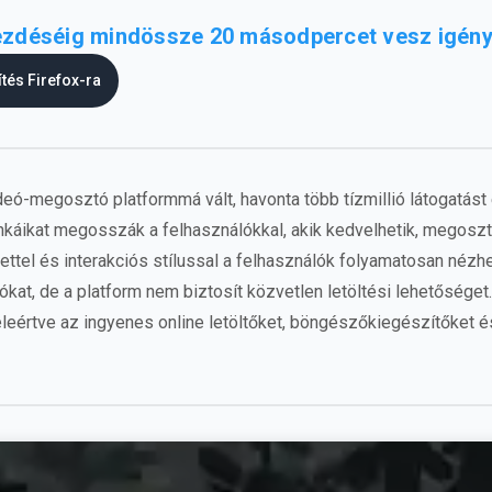
gkezdéséig mindössze 20 másodpercet vesz igény
ítés Firefox-ra
eó-megosztó platformmá vált, havonta több tízmillió látogatást 
nkáikat megosszák a felhasználókkal, akik kedvelhetik, megoszt
ettel és interakciós stílussal a felhasználók folyamatosan nézhe
ókat, de a platform nem biztosít közvetlen letöltési lehetőséget.
leértve az ingyenes online letöltőket, böngészőkiegészítőket és