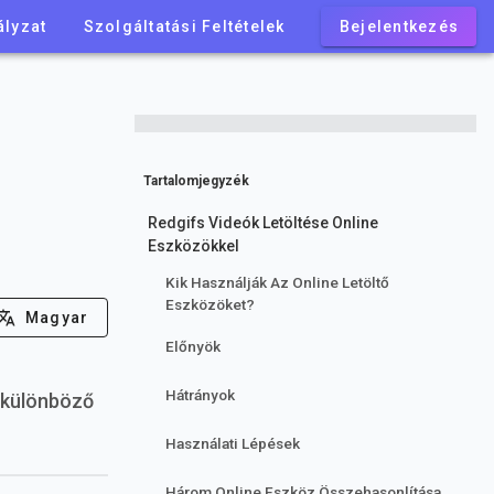
ályzat
Szolgáltatási Feltételek
Bejelentkezés
Tartalomjegyzék
Redgifs Videók Letöltése Online
Eszközökkel
Kik Használják Az Online Letöltő
Eszközöket?
Magyar
Előnyök
Hátrányok
l különböző
Használati Lépések
Három Online Eszköz Összehasonlítása