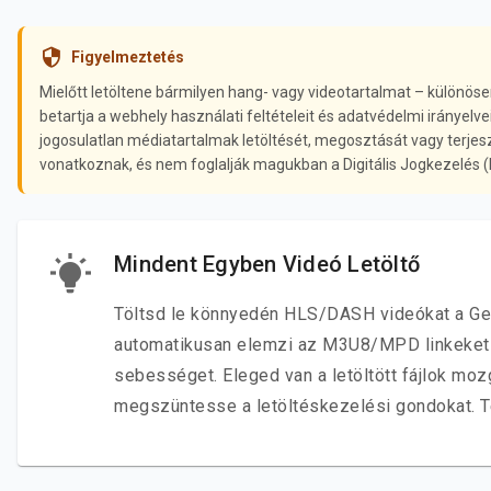
Figyelmeztetés
Mielőtt letöltene bármilyen hang- vagy videotartalmat – különös
betartja a webhely használati feltételeit és adatvédelmi irányelv
jogosulatlan médiatartalmak letöltését, megosztását vagy terje
vonatkoznak, és nem foglalják magukban a Digitális Jogkezelés 
Mindent Egyben Videó Letöltő
Töltsd le könnyedén HLS/DASH videókat a Get
automatikusan elemzi az M3U8/MPD linkeket az
sebességet. Eleged van a letöltött fájlok mo
megszüntesse a letöltéskezelési gondokat. Te