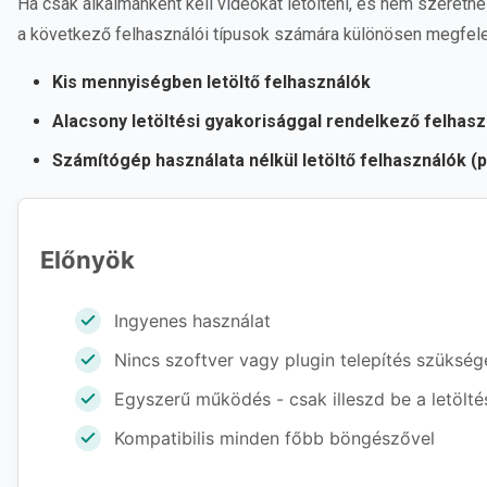
Ha csak alkalmanként kell videókat letölteni, és nem szeretné
a következő felhasználói típusok számára különösen megfele
Kis mennyiségben letöltő felhasználók
Alacsony letöltési gyakorisággal rendelkező felhas
Számítógép használata nélkül letöltő felhasználók (p
Előnyök
Ingyenes használat
Nincs szoftver vagy plugin telepítés szükség
Egyszerű működés - csak illeszd be a letöltés
Kompatibilis minden főbb böngészővel