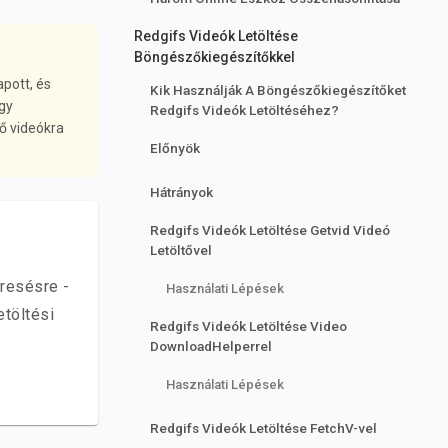
Redgifs Videók Letöltése
Böngészőkiegészítőkkel
pott, és
Kik Használják A Böngészőkiegészítőket
agy
Redgifs Videók Letöltéséhez?
ő videókra
Előnyök
Hátrányok
Redgifs Videók Letöltése Getvid Videó
Letöltővel
resésre -
Használati Lépések
etöltési
Redgifs Videók Letöltése Video
DownloadHelperrel
Használati Lépések
Redgifs Videók Letöltése FetchV-vel