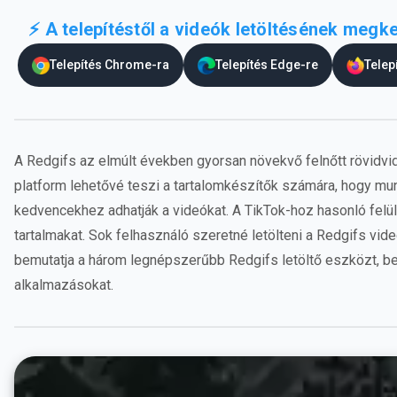
⚡ A telepítéstől a videók letöltésének me
Telepítés Chrome-ra
Telepítés Edge-re
Telep
A Redgifs az elmúlt években gyorsan növekvő felnőtt rövidvid
platform lehetővé teszi a tartalomkészítők számára, hogy mu
kedvencekhez adhatják a videókat. A TikTok-hoz hasonló felül
tartalmakat. Sok felhasználó szeretné letölteni a Redgifs vide
bemutatja a három legnépszerűbb Redgifs letöltő eszközt, be
alkalmazásokat.