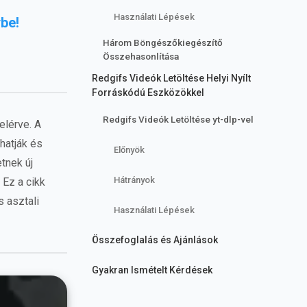
Használati Lépések
be!
Három Böngészőkiegészítő
Összehasonlítása
Redgifs Videók Letöltése Helyi Nyílt
Forráskódú Eszközökkel
Redgifs Videók Letöltése yt-dlp-vel
elérve. A
hatják és
Előnyök
tnek új
Hátrányok
 Ez a cikk
 asztali
Használati Lépések
Összefoglalás és Ajánlások
Gyakran Ismételt Kérdések