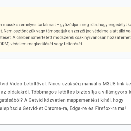
en mások személyes tartalmait – győződjön meg róla, hogy engedélyt ka
eit. Nem ösztönözük vagy támogatjuk a szerzői jog védelme alatt álló v
sztését. A cikkben ismertetett módszerek csak nyilvánosan hozzáférhet
(DRM) védelem megkerülését vagy feltörését.
vid Videó Letöltővel. Nincs szükség manuális M3U8 link ke
 oldalakról. Többmagos letöltés biztosítja a villámgyors l
zgatásából? A Getvid közvetlen mappamentést kínál, hogy
lepítsd a Getvid-et Chrome-ra, Edge-re és Firefox-ra ma!