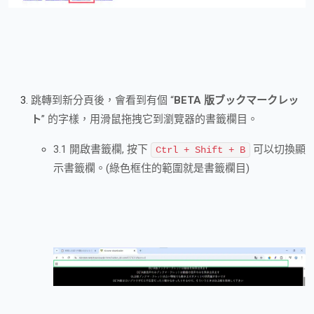
跳轉到新分頁後，會看到有個 “
BETA 版ブックマークレッ
ト
” 的字樣，用滑鼠拖拽它到瀏覽器的書籤欄目。
3.1 開啟書籤欄, 按下
可以切換顯
Ctrl + Shift + B
示書籤欄。(綠色框住的範圍就是書籤欄目)