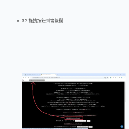
3.2 拖拽按鈕到書籤欄